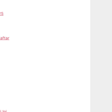
25
aftar
 Ini