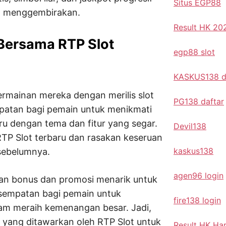
Situs EGP88
n menggembirakan.
Result HK 20
Bersama RTP Slot
egp88 slot
KASKUS138 d
mainan mereka dengan merilis slot
PG138 daftar
empatan bagi pemain untuk menikmati
u dengan tema dan fitur yang segar.
Devil138
TP Slot terbaru dan rasakan keseruan
kaskus138
sebelumnya.
agen96 login
kan bonus dan promosi menarik untuk
esempatan bagi pemain untuk
fire138 login
am meraih kemenangan besar. Jadi,
 yang ditawarkan oleh RTP Slot untuk
Result HK Hari