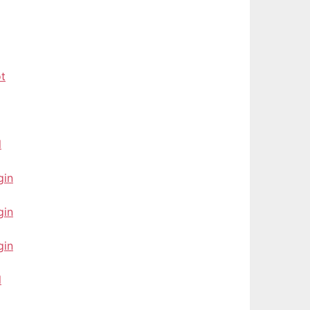
t
l
gin
gin
gin
l