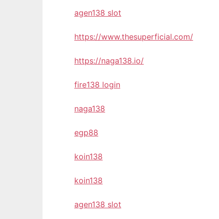
agen138 slot
https://www.thesuperficial.com/
https://naga138.io/
fire138 login
naga138
egp88
koin138
koin138
agen138 slot