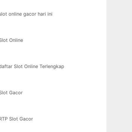
slot online gacor hari ini
Slot Online
daftar Slot Online Terlengkap
Slot Gacor
RTP Slot Gacor