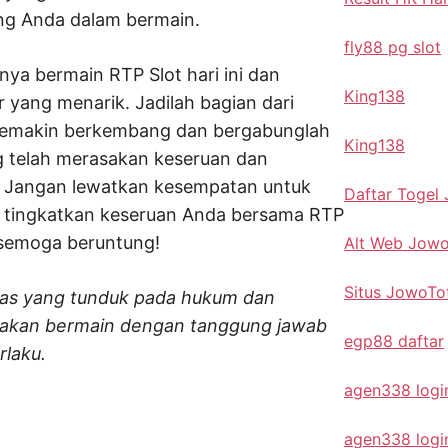
ng Anda dalam bermain.
fly88 pg slot
unya bermain RTP Slot hari ini dan
King138
yang menarik. Jadilah bagian dari
semakin berkembang dan bergabunglah
King138
g telah merasakan keseruan dan
. Jangan lewatkan kesempatan untuk
Daftar Togel
n tingkatkan keseruan Anda bersama RTP
 semoga beruntung!
Alt Web Jow
Situs JowoTo
vitas yang tunduk pada hukum dan
ilakan bermain dengan tanggung jawab
egp88 daftar
laku.
agen338 logi
agen338 logi