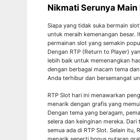
Nikmati Serunya Main R
Siapa yang tidak suka bermain slot
untuk meraih kemenangan besar. It
permainan slot yang semakin popule
Dengan RTP (Return to Player) yan
lebih baik untuk memenangkan hadia
dengan berbagai macam tema dan 
Anda terhibur dan bersemangat un
RTP Slot hari ini menawarkan pen
menarik dengan grafis yang memuk
Dengan tema yang beragam, pemain
selera dan keinginan mereka. Dari
semua ada di RTP Slot. Selain itu,
menarik seperti bonus putaran grati