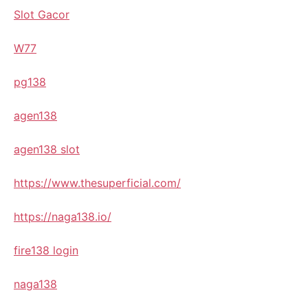
Slot Gacor
W77
pg138
agen138
agen138 slot
https://www.thesuperficial.com/
https://naga138.io/
fire138 login
naga138