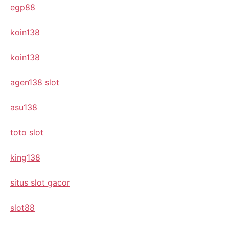
egp88
koin138
koin138
agen138 slot
asu138
toto slot
king138
situs slot gacor
slot88