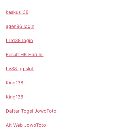
kaskus138
agen96 login
fire138 login
Result HK Hari Ini
fly88 pg slot
King138
King138
Daftar Togel JowoToto
Alt Web JowoToto