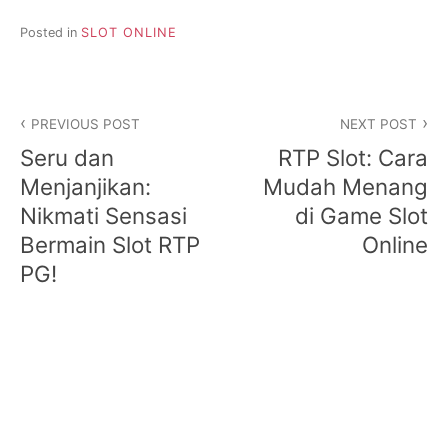
Posted in
SLOT ONLINE
N
PREVIOUS POST
NEXT POST
a
Seru dan
RTP Slot: Cara
v
Menjanjikan:
Mudah Menang
Nikmati Sensasi
di Game Slot
i
Bermain Slot RTP
Online
g
PG!
a
s
i
p