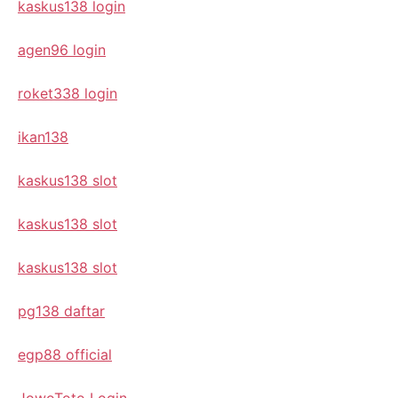
kaskus138 login
agen96 login
roket338 login
ikan138
kaskus138 slot
kaskus138 slot
kaskus138 slot
pg138 daftar
egp88 official
JowoToto Login