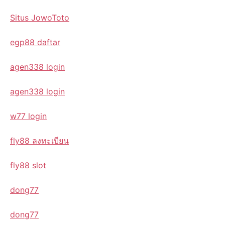
Situs JowoToto
egp88 daftar
agen338 login
agen338 login
w77 login
fly88 ลงทะเบียน
fly88 slot
dong77
dong77