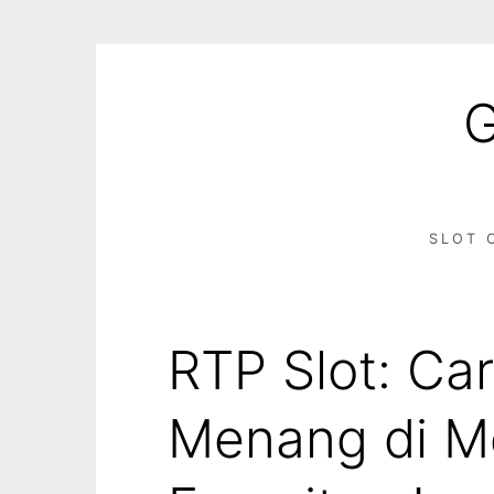
Skip
to
content
SLOT 
RTP Slot: Ca
Menang di Me