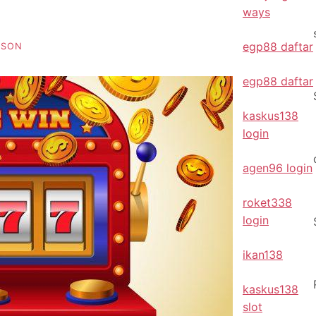
ways
egp88 daftar
TSON
egp88 daftar
kaskus138
login
agen96 login
roket338
login
ikan138
kaskus138
slot