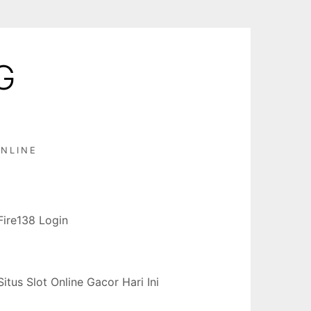
G
ONLINE
Fire138 Login
Situs Slot Online Gacor Hari Ini