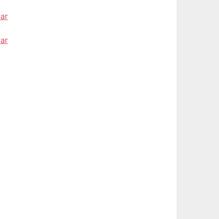
ar
ar