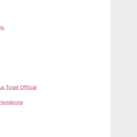
ยน
s Togel Official
 Hongkong