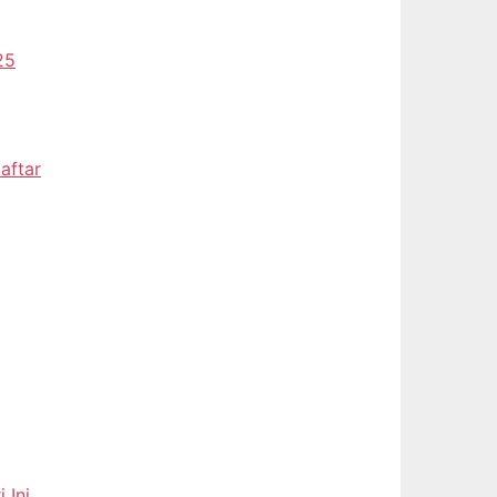
25
aftar
 Ini