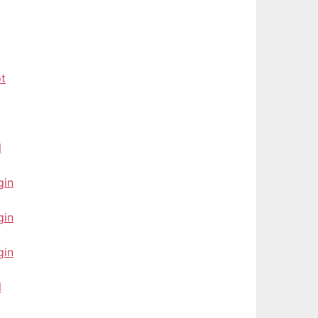
t
l
gin
gin
gin
l