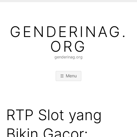
Skip to content
GENDERINAG.
ORG
genderinag.org
Menu
RTP Slot yang
Bikin Gacor: