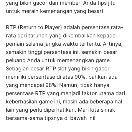
yang bikin gacor dan memberi Anda tips jitu
untuk meraih kemenangan yang besar!
RTP (Return to Player) adalah persentase rata-
rata dari taruhan yang dikembalikan kepada
pemain selama jangka waktu tertentu. Artinya,
semakin tinggi persentase ini, semakin besar
peluang Anda untuk memenangkan game.
Sebagian besar RTP slot yang bikin gacor
memiliki persentase di atas 90%, bahkan ada
yang mencapai 98%! Namun, tidak hanya
persentase RTP yang menjadi faktor utama dari
keberhasilan game ini, masih ada beberapa hal
lain yang perlu diperhatikan. Mari kita simak
bersama-sama tipsnya di bawah ini!