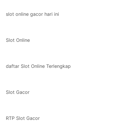
slot online gacor hari ini
Slot Online
daftar Slot Online Terlengkap
Slot Gacor
RTP Slot Gacor