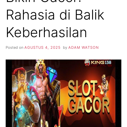
Rahasia di Balik
Keberhasilan
Posted on
AGUSTUS 4, 2025
by
ADAM WATSON