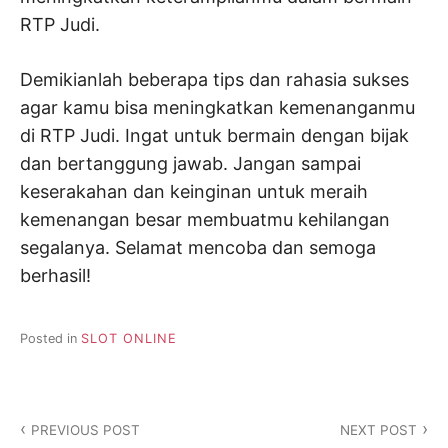
RTP Judi.
Demikianlah beberapa tips dan rahasia sukses
agar kamu bisa meningkatkan kemenanganmu
di RTP Judi. Ingat untuk bermain dengan bijak
dan bertanggung jawab. Jangan sampai
keserakahan dan keinginan untuk meraih
kemenangan besar membuatmu kehilangan
segalanya. Selamat mencoba dan semoga
berhasil!
Posted in
SLOT ONLINE
N
PREVIOUS POST
NEXT POST