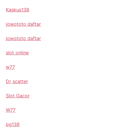
Kaskus138
jowototo daftar
jowototo daftar
slot online
w77
Dr scatter
Slot Gacor
W77
pg138