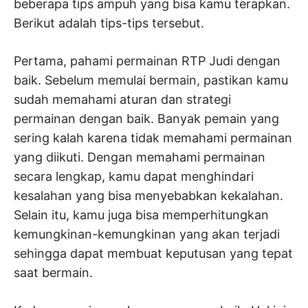
beberapa tips ampuh yang bisa kamu terapkan.
Berikut adalah tips-tips tersebut.
Pertama, pahami permainan RTP Judi dengan
baik. Sebelum memulai bermain, pastikan kamu
sudah memahami aturan dan strategi
permainan dengan baik. Banyak pemain yang
sering kalah karena tidak memahami permainan
yang diikuti. Dengan memahami permainan
secara lengkap, kamu dapat menghindari
kesalahan yang bisa menyebabkan kekalahan.
Selain itu, kamu juga bisa memperhitungkan
kemungkinan-kemungkinan yang akan terjadi
sehingga dapat membuat keputusan yang tepat
saat bermain.