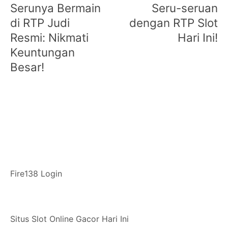
a
Serunya Bermain
Seru-seruan
v
di RTP Judi
dengan RTP Slot
Resmi: Nikmati
Hari Ini!
i
Keuntungan
g
Besar!
a
s
i
p
o
Fire138 Login
s
Situs Slot Online Gacor Hari Ini