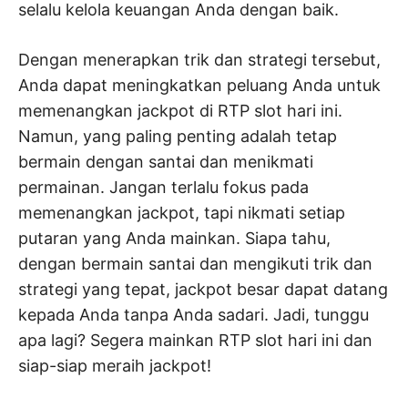
selalu kelola keuangan Anda dengan baik.
Dengan menerapkan trik dan strategi tersebut,
Anda dapat meningkatkan peluang Anda untuk
memenangkan jackpot di RTP slot hari ini.
Namun, yang paling penting adalah tetap
bermain dengan santai dan menikmati
permainan. Jangan terlalu fokus pada
memenangkan jackpot, tapi nikmati setiap
putaran yang Anda mainkan. Siapa tahu,
dengan bermain santai dan mengikuti trik dan
strategi yang tepat, jackpot besar dapat datang
kepada Anda tanpa Anda sadari. Jadi, tunggu
apa lagi? Segera mainkan RTP slot hari ini dan
siap-siap meraih jackpot!