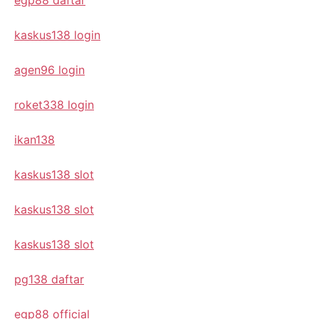
kaskus138 login
agen96 login
roket338 login
ikan138
kaskus138 slot
kaskus138 slot
kaskus138 slot
pg138 daftar
egp88 official