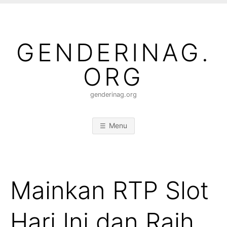
Skip to content
GENDERINAG.
ORG
genderinag.org
Menu
Mainkan RTP Slot
Hari Ini dan Raih