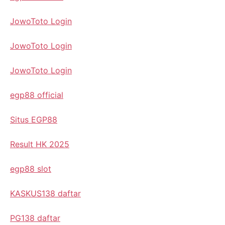
JowoToto Login
JowoToto Login
JowoToto Login
egp88 official
Situs EGP88
Result HK 2025
egp88 slot
KASKUS138 daftar
PG138 daftar