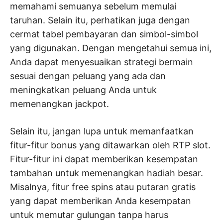
memahami semuanya sebelum memulai
taruhan. Selain itu, perhatikan juga dengan
cermat tabel pembayaran dan simbol-simbol
yang digunakan. Dengan mengetahui semua ini,
Anda dapat menyesuaikan strategi bermain
sesuai dengan peluang yang ada dan
meningkatkan peluang Anda untuk
memenangkan jackpot.
Selain itu, jangan lupa untuk memanfaatkan
fitur-fitur bonus yang ditawarkan oleh RTP slot.
Fitur-fitur ini dapat memberikan kesempatan
tambahan untuk memenangkan hadiah besar.
Misalnya, fitur free spins atau putaran gratis
yang dapat memberikan Anda kesempatan
untuk memutar gulungan tanpa harus