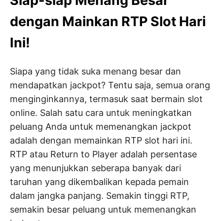
Siap-siap Menang Besar
dengan Mainkan RTP Slot Hari
Ini!
Siapa yang tidak suka menang besar dan
mendapatkan jackpot? Tentu saja, semua orang
menginginkannya, termasuk saat bermain slot
online. Salah satu cara untuk meningkatkan
peluang Anda untuk memenangkan jackpot
adalah dengan memainkan RTP slot hari ini.
RTP atau Return to Player adalah persentase
yang menunjukkan seberapa banyak dari
taruhan yang dikembalikan kepada pemain
dalam jangka panjang. Semakin tinggi RTP,
semakin besar peluang untuk memenangkan