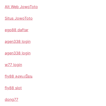
Alt Web JowoToto
Situs JowoToto
egp88 daftar
agen338 login
agen338 login
w77 login
fly88 ลงทะเบียน
fly88 slot
dong77